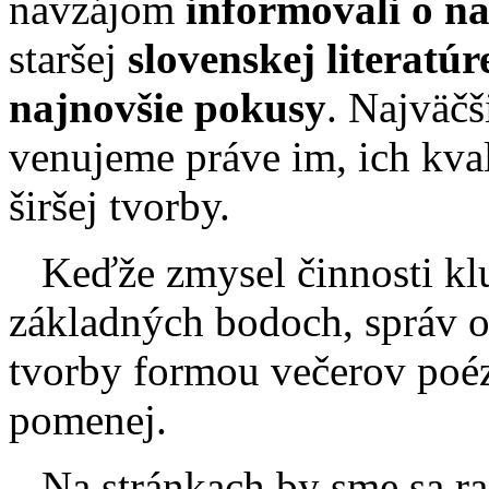
navzájom
informovali o na
staršej
slovenskej literatúr
najnovšie pokusy
. Najväčš
venujeme práve im, ich kval
širšej tvorby.
Keďže zmysel činnosti klu
základných bodoch, správ o
tvorby formou večerov poézi
pomenej.
Na stránkach by sme sa ra