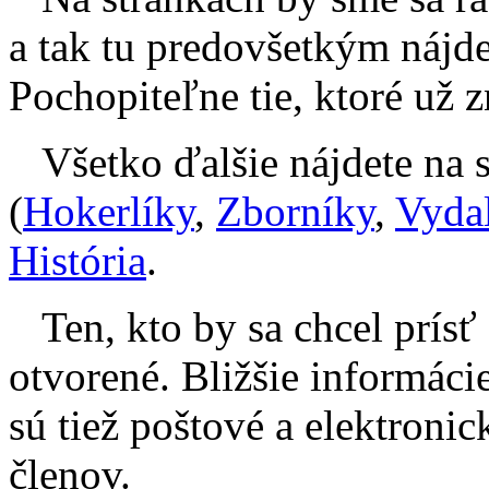
a tak tu predovšetkým nájde
Pochopiteľne tie, ktoré už z
Všetko ďalšie nájdete na 
(
Hokerlíky
,
Zborníky
,
Vydal
História
.
Ten, kto by sa chcel prísť
otvorené. Bližšie informáci
sú tiež poštové a elektroni
členov.