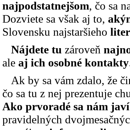
najpodstatnejšom
, čo sa n
Dozviete sa však aj to,
akým
Slovensku najstaršieho
lit
Nájdete tu
zároveň
najno
ale
aj ich osobné kontakty
Ak by sa vám zdalo, že činn
čo sa tu z nej prezentuje ch
Ako prvoradé sa nám javí 
pravidelných dvojmesačných