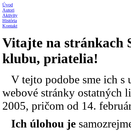
Úvod
Autori
Aktivity
História
Kontakt
V
itajte na stránkach 
klubu, priatelia!
V tejto podobe sme ich s 
webové stránky ostatných li
2005, pričom od 14. február
Ich úlohou je
samozrejm