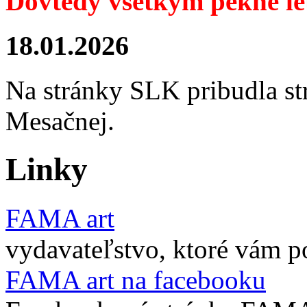
Dovtedy všetkým pekné le
18.01.2026
Na stránky SLK pribudla s
Mesačnej.
L
inky
FAMA art
vydavateľstvo, ktoré vám p
FAMA art na facebooku