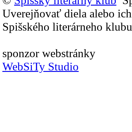
©
Spišský literárny klub
Sp
Uverejňovať diela alebo ich
Spišského literárneho klub
sponzor webstránky
WebSiTy Studio